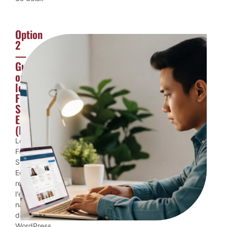
Option
2
—
Gutenberg
ou
le
Full
Site
Editing
(FSE)
Le
Full
Site
Editing
représente
l’évolution
native
de
WordPress.