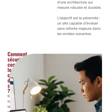
d’une architecture sur
mesure robuste et durable.
L’objectif est la pérennité :
un site capable d’évoluer
sans refonte majeure dans
les années suivantes.
Comment
sécuriser
concrètement
le
choix
de
stack
?
Même
lorsque
la
stack