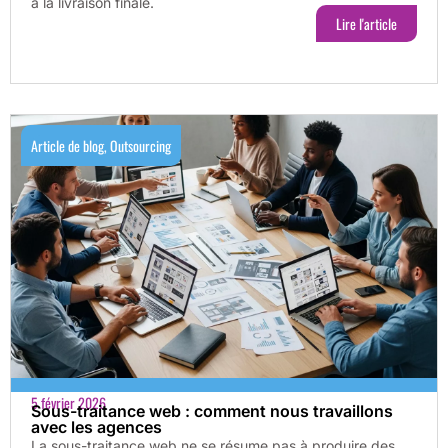
à la livraison finale.
Lire l'article
Article de blog
,
Outsourcing
5 février 2026
Sous-traitance web : comment nous travaillons
avec les agences
La sous-traitance web ne se résume pas à produire des