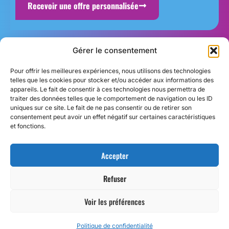
Recevoir une offre personnalisée
Gérer le consentement
Inscrivez-
S'abonner
vous
Pour offrir les meilleures expériences, nous utilisons des technologies
à
telles que les cookies pour stocker et/ou accéder aux informations des
notre
appareils. Le fait de consentir à ces technologies nous permettra de
traiter des données telles que le comportement de navigation ou les ID
Newsletter
uniques sur ce site. Le fait de ne pas consentir ou de retirer son
consentement peut avoir un effet négatif sur certaines caractéristiques
Accueil
Sous-traitance web
et fonctions.
Qui sommes nous ?
Création site internet
Accepter
Réalisations
Web marketing
Actualités
Studio graphique
Refuser
Contact
Voir les préférences
Copyright © 2025 Tsingy Technologies. Tous droits réservés
Politique de confidentialité