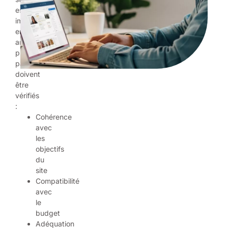
est
imposée
en
amont,
plusieurs
paramètres
doivent
être
vérifiés
:
Cohérence
avec
les
objectifs
du
site
Compatibilité
avec
le
budget
Adéquation